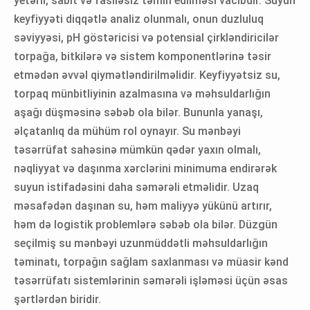
yetərli, sabit və fasiləsiz təmin edilməsi vacibdir. Suyun
keyfiyyəti diqqətlə analiz olunmalı, onun duzluluq
səviyyəsi, pH göstəricisi və potensial çirkləndiricilər
torpağa, bitkilərə və sistem komponentlərinə təsir
etmədən əvvəl qiymətləndirilməlidir. Keyfiyyətsiz su,
torpaq münbitliyinin azalmasına və məhsuldarlığın
aşağı düşməsinə səbəb ola bilər. Bununla yanaşı,
əlçatanlıq da mühüm rol oynayır. Su mənbəyi
təsərrüfat sahəsinə mümkün qədər yaxın olmalı,
nəqliyyat və daşınma xərclərini minimuma endirərək
suyun istifadəsini daha səmərəli etməlidir. Uzaq
məsafədən daşınan su, həm maliyyə yükünü artırır,
həm də logistik problemlərə səbəb ola bilər. Düzgün
seçilmiş su mənbəyi uzunmüddətli məhsuldarlığın
təminatı, torpağın sağlam saxlanması və müasir kənd
təsərrüfatı sistemlərinin səmərəli işləməsi üçün əsas
şərtlərdən biridir.