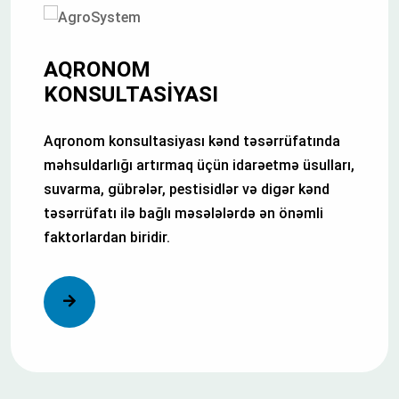
AQRONOM
KONSULTASIYASI
Aqronom konsultasiyası kənd təsərrüfatında
məhsuldarlığı artırmaq üçün idarəetmə üsulları,
suvarma, gübrələr, pestisidlər və digər kənd
təsərrüfatı ilə bağlı məsələlərdə ən önəmli
faktorlardan biridir.