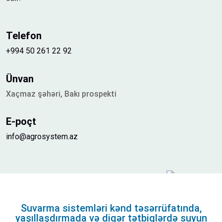
Telefon
+994 50 261 22 92
Ünvan
Xaçmaz şəhəri, Bakı prospekti
E-poçt
info@agrosystem.az
Suvarma sistemləri kənd təsərrüfatında,
yaşıllaşdırmada və digər tətbiqlərdə suyun