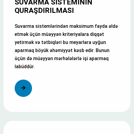
SUVARMA SISTEMININ
QURAŞDIRILMASI
Suvarma sistemlərindən maksimum fayda əldə
etmək üçün müəyyən kriteriyalara diqqət
yetirmək və tətbiqləri bu meyarlara uyğun
aparmaq böyük əhəmiyyət kəsb edir. Bunun
üçün də müəyyən mərhələlərlə işi aparmaq
labüddür.