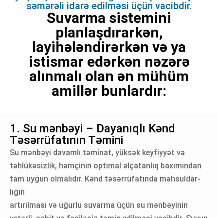
səmərəli idarə edilməsi üçün vacibdir.
Suvarma sistemini
planlaşdırarkən,
layihələndirərkən və ya
istismar edərkən nəzərə
alınmalı olan ən mühüm
amillər bunlardır:
1. Su mənbəyi – Dayanıqlı Kənd
Təsərrüfatının Təmini
Su mənbəyi davamlı təminat, yüksək keyfiyyət və
təhlükəsizlik, həmçinin optimal əlçatanlıq baxımından
tam uyğun olmalıdır.
Kənd təsərrüfatında məhsuldar-
lığın
artırılması və uğurlu suvarma üçün su mənbəyinin