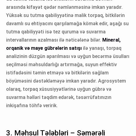
arasında kifayət qədər nəmlənməsinə imkan yaradır.
Yüksək su tutma qabiliyyətinə malik torpaq, bitkilərin
davamlı su ehtiyacını qarşılamağa kömək edir, aşağı su
tutma qabiliyyəti isə tez quruma və suvarma
intervallarının azalması ilə nəticələnə bilər.
Mineral,
orqanik və maye gübrələrin satışı
ilə yanaşı, torpaq
analizinin düzgün aparılması və uyğun becərmə üsulları
seçilməsi məhsuldarlığı artırmağa, suyun effektiv
istifadəsini təmin etməyə və bitkilərin sağlam
böyüməsini dəstəkləməyə imkan yaradır. Agrosystem
olaraq, torpaq xüsusiyyətlərinə uyğun gübrə və
suvarma həlləri təqdim edərək, təsərrüfatınızın
inkişafına töhfə veririk.
3. Məhsul Tələbləri – Səmərəli