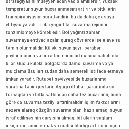
strategiyasını müəyyən edən vacib amillərdir. Yüksək
temperatur suyun buxarlanmasını artırır və bitkilərin
transpirasiyasını sürətləndirir, bu da daha çox suya
ehtiyac yaradır. Təbii yağıntılar suvarma rejimini
tənzimləməyə kömək edir. Bol yağıntı zamanı
suvarmaya ehtiyac azalır, quraq dövrlərdə isə əlavə su
təmin olunmalıdır. Külək, suyun qeyri-bərabər
paylanmasına və buxarlanmanın artmasına səbəb ola
bilər. Güclü küləkli bölgələrdə damcı suvarma və ya
mulçlama üsulları sudan daha səmərəli istifadə etməyə
imkan yaradır. Rütubət səviyyəsi də buxarlanma
sürətinə təsir göstərir. Aşağı rütubət şəraitində su
torpaqdan və bitki səthindən daha tez buxarlanır, buna
görə də suvarma tezliyi artırılmalıdır. İqlim faktorlarını
nəzərə alaraq düzgün suvarma planı hazırlamaq, suyun
israf edilməsinin qarşısını almaq, bitkilərin sağlam
inkişafını təmin etmək və məhsuldarlığı artırmaq üçün