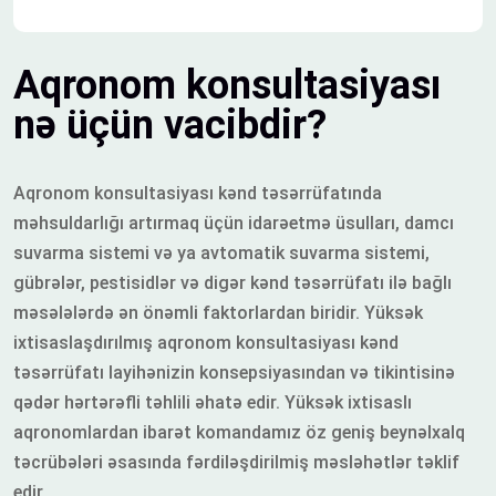
Aqronom konsultasiyası
nə üçün vacibdir?
Aqronom konsultasiyası kənd təsərrüfatında
məhsuldarlığı artırmaq üçün idarəetmə üsulları, damcı
suvarma sistemi və ya avtomatik suvarma sistemi,
gübrələr, pestisidlər və digər kənd təsərrüfatı ilə bağlı
məsələlərdə ən önəmli faktorlardan biridir. Yüksək
ixtisaslaşdırılmış aqronom konsultasiyası kənd
təsərrüfatı layihənizin konsepsiyasından və tikintisinə
qədər hərtərəfli təhlili əhatə edir. Yüksək ixtisaslı
aqronomlardan ibarət komandamız öz geniş beynəlxalq
təcrübələri əsasında fərdiləşdirilmiş məsləhətlər təklif
edir.