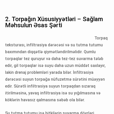
2. Torpağın Xüsusiyyətləri – Sağlam
Məhsulun Əsas Şərti
Torpaq
teksturası, infiltrasiya dərəcəsi və su tutma tutumu
baxımından diqqətlə qiymətləndirilməlidir. Qumlu
torpaqlar tez quruyur və daha tez-tez suvarma tələb
edir, gil torpaqlar isə suyu daha uzun müddət saxlayır,
lakin drenaj problemləri yarada bilər. İnfiltrasiya
dərəcəsi suyun torpağa nüfuzetmə sürətini müəyyən
edir. Sürətli infiltrasiya suyun torpaqdan sızaraq
itirilməsinə, yavaş infiltrasiya isə su yığılmasına və
köklərin havasız qalmasına səbəb ola bilər.
Su tutma tutumu isə bitkilərin suvarma dövrləri