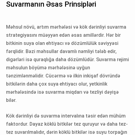
Suvarmanın Əsas Prinsipləri
Məhsul növü, artım mərhələsi və kök dərinliyi suvarma
strategiyasını müəyyən edən əsas amillərdir. Hər bir
bitkinin suya olan ehtiyacı və dözümlülük səviyyəsi
fərqlidir. Bəzi məhsullar davamlı nəmliyi tələb edir,
digərləri isə quraqlığa daha dözümlüdür. Suvarma rejimi
məhsulun böyümə mərhələsinə uyğun
tənzimlənməlidir. Cücərmə və ilkin inkişaf dövründə
bitkilərin daha çox suya ehtiyacı olur, yetkinlik
mərhələsində isə suvarma miqdarı və tezliyi dəyişə
bilər.
Kök dərinliyi də suvarma intervalına təsir edən mühüm
faktordur. Dayaz köklü bitkilər tez quruyur və daha tez-
tez suvarılmalıdır, dərin köklü bitkilər isə suyu torpağın