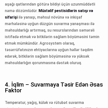
aşağı qatlarından götürə bildiyi üçün uzunmüddətli
nəmə dözümlüdür.
Müxtəlif pestisidlərin satışı və
sifarişi
ilə yanaşı, məhsul növünə və inkişaf
mərhələsinə uyğun düzgün suvarma yanaşması ilə
məhsuldarlığı artırmaq, su resurslarından səmərəli
istifadə etmək və bitkilərin sağlam böyüməsini təmin
etmək mümkündür. Agrosystem olaraq,
təsərrüfatınızın ehtiyaclarına uyğun həllər təqdim
edərək, bitkilərin sağlam böyüməsinə və yüksək
məhsuldarlığın qorunmasına dəstək oluruq.
4. İqlim – Suvarmaya Təsir Edən Əsas
Faktor
Temperatur, yağış, külək və rütubət suvarma