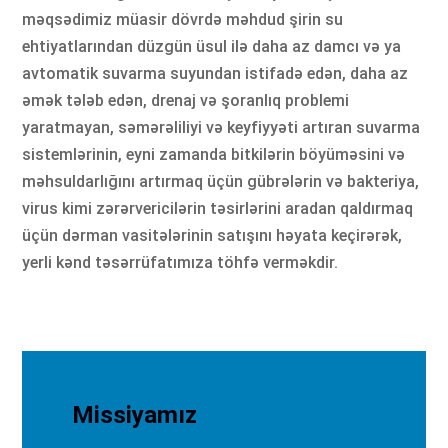
məqsədimiz müasir dövrdə məhdud şirin su
ehtiyatlarından düzgün üsul ilə daha az damcı və ya
avtomatik suvarma suyundan istifadə edən, daha az
əmək tələb edən, drenaj və şoranlıq problemi
yaratmayan, səmərəliliyi və keyfiyyəti artıran suvarma
sistemlərinin, eyni zamanda bitkilərin böyüməsini və
məhsuldarlığını artırmaq üçün gübrələrin və bakteriya,
virus kimi zərərvericilərin təsirlərini aradan qaldırmaq
üçün dərman vasitələrinin satışını həyata keçirərək,
yerli kənd təsərrüfatımıza töhfə verməkdir.
Missiyamız