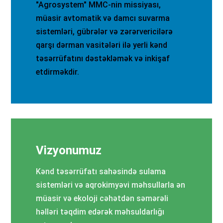
"Agrosystem" MMC-nin missiyası,
müasir avtomatik və damcı suvarma
sistemləri, gübrələr və zərərvericilərə
qarşı dərman vasitələri ilə yerli kənd
təsərrüfatını dəstəkləmək və inkişaf
etdirməkdir.
Vizyonumuz
Kənd təsərrüfatı sahəsində sulama
sistemləri və aqrokimyəvi məhsullarla ən
müasir və ekoloji cəhətdən səmərəli
həlləri təqdim edərək məhsuldarlığı