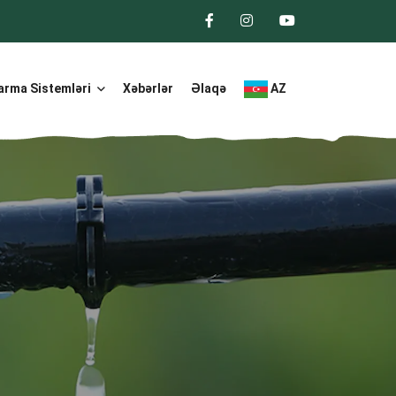
arma Sistemləri
Xəbərlər
Əlaqə
AZ
ı