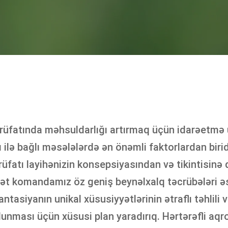
fatında məhsuldarlığı artırmaq üçün idarəetmə üs
 ilə bağlı məsələlərdə ən önəmli faktorlardan birid
atı layihənizin konsepsiyasından və tikintisinə qəd
rət komandamız öz geniş beynəlxalq təcrübələri əs
antasiyanın unikal xüsusiyyətlərinin ətraflı təhlili 
lunması üçün xüsusi plan yaradırıq. Hərtərəfli aq