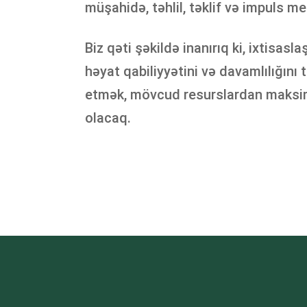
müşahidə, təhlil, təklif və impuls m
Biz qəti şəkildə inanırıq ki, ixtisa
həyat qabiliyyətini və davamlılığın
etmək, mövcud resurslardan maksimu
olacaq.