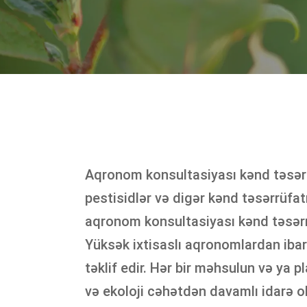
Aqronom konsultasiyası kənd təsərrü
pestisidlər və digər kənd təsərrüfatı
aqronom konsultasiyası kənd təsərrüf
Yüksək ixtisaslı aqronomlardan iba
təklif edir. Hər bir məhsulun və ya pl
və ekoloji cəhətdən davamlı idarə o