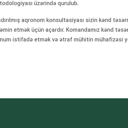
etodologiyası üzərində qurulub.
slaşdırılmış aqronom konsultasiyası sizin kənd təsə
ı təmin etmək üçün açardır. Komandamız kənd təsərr
m istifadə etmək və ətraf mühitin mühafizəsi yol