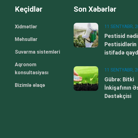
Keçidlər
Son Xəbərlər
Xidmətlər
11 SENTYABR, 2
Pestisid nədi
Məhsullar
Pestisidlərin
Suvarma sistemləri
istifadə qay
Aqronom
11 SENTYABR, 2
konsultasiyası
Gübrə: Bitki
Bizimlə əlaqə
İnkişafının Ə
Dəstəkçisi