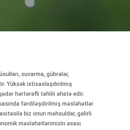
ulları, suvarma, gübrələr,
ir. Yüksək ixtisaslaşdırılmış
ər hərtərəfli təhlili əhatə edir.
asında fərdiləşdirilmiş məsləhətlər
vasitəsilə biz onun məhsuldar, gəlirli
ronomik məsləhətlərimizin əsası