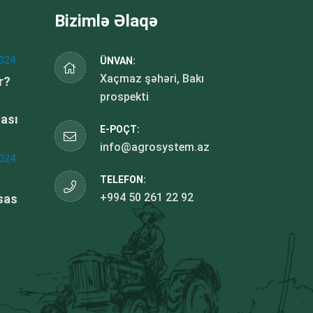
Bizimlə Əlaqə
024
ÜNVAN:
Xaçmaz şəhəri, Bakı
r?
prospekti
dası
E-POÇT:
info@agrosystem.az
024
TELEFON:
+994 50 261 22 92
sas