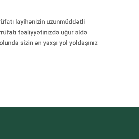
rrüfatı layihənizin uzunmüddətli
üfatı fəaliyyətinizdə uğur əldə
unda sizin ən yaxşı yol yoldaşınız