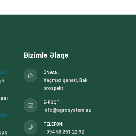
Bizimlə Əlaqə
024
ÜNVAN:
Xaçmaz şəhəri, Bakı
r?
prospekti
dası
E-POÇT:
info@agrosystem.az
024
TELEFON:
+994 50 261 22 92
sas