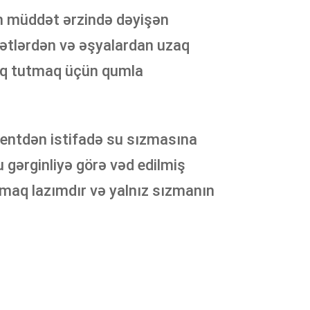
un müddət ərzində dəyişən
lətlərdən və əşyalardan uzaq
uzaq tutmaq üçün qumla
 lentdən istifadə su sızmasına
 gərginliyə görə vəd edilmiş
amaq lazımdır və yalnız sızmanın