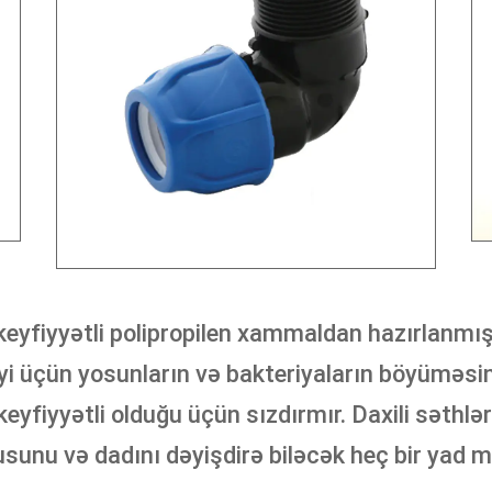
keyfiyyətli polipropilen xammaldan hazırlanmı
i üçün yosunların və bakteriyaların böyüməsinə
eyfiyyətli olduğu üçün sızdırmır. Daxili səthl
sunu və dadını dəyişdirə biləcək heç bir yad m