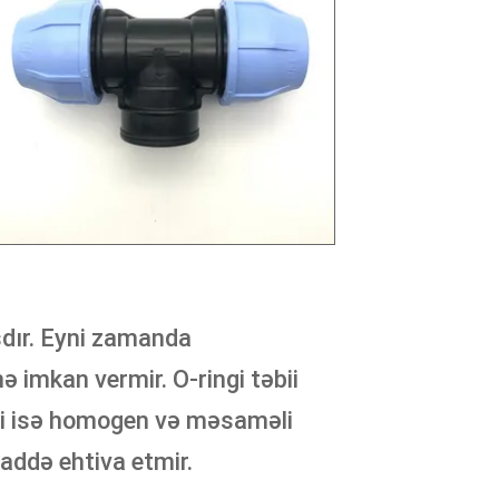
şdır. Eyni zamanda
 imkan vermir. O-ringi təbii
əri isə homogen və məsaməli
addə ehtiva etmir.