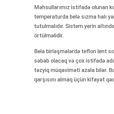
Məhsullarımız istifadə olunan 
temperaturda belə sızma halı ya
tutulmalıdır. Sistem yerin altın
örtülməlidir.
Belə birləşmələrdə teflon lent s
səbəb olacaq və çox istifadə ada
təzyiq müqaviməti azala bilər. 
qarşısını almaq üçün kifayət qədə