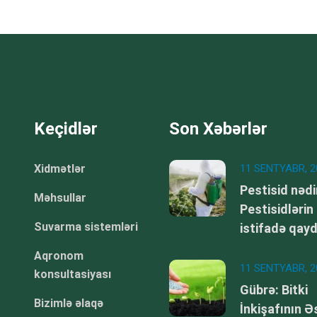
Keçidlər
Son Xəbərlər
Xidmətlər
11 SENTYABR, 2
Pestisid nədi
Məhsullar
Pestisidlərin
Suvarma sistemləri
istifadə qay
Aqronom
11 SENTYABR, 2
konsultasiyası
Gübrə: Bitki
Bizimlə əlaqə
İnkişafının Ə