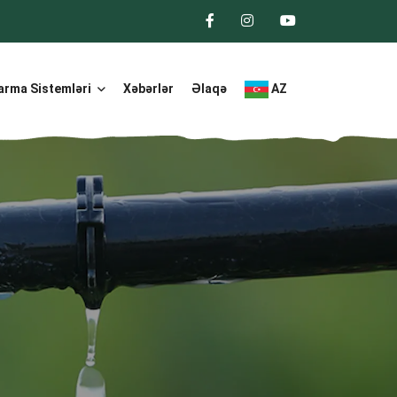
arma Sistemləri
Xəbərlər
Əlaqə
AZ