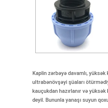
Kaplin zərbəyə davamlı, yüksək 
ultrabənövşəyi şüaları ötürmədiy
kauçukdan hazırlanır və yüksək k
deyil. Bununla yanaşı suyun qoxu