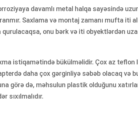
korroziyaya davamlı metal halqa sayəsində uz
ranmır. Saxlama və montaj zamanı mufta iti a
da qurulacaqsa, onu bərk və iti obyektlərdən 
ıxma istiqamətində bükülməlidir. Çox az teflon
pterdə daha çox gərginliyə səbəb olacaq və bu
Buna görə də, məhsulun plastik olduğunu xatırl
r sıxılmalıdır.