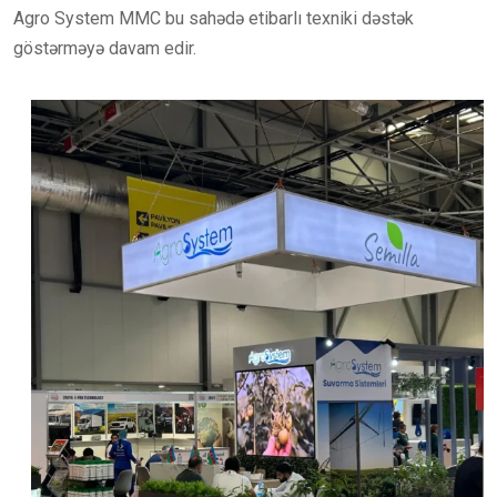
Agro System MMC bu sahədə etibarlı texniki dəstək
göstərməyə davam edir.