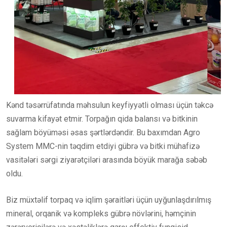
Kənd təsərrüfatında məhsulun keyfiyyətli olması üçün təkcə
suvarma kifayət etmir. Torpağın qida balansı və bitkinin
sağlam böyüməsi əsas şərtlərdəndir. Bu baxımdan Agro
System MMC-nin təqdim etdiyi gübrə və bitki mühafizə
vasitələri sərgi ziyarətçiləri arasında böyük marağa səbəb
oldu.
Biz müxtəlif torpaq və iqlim şəraitləri üçün uyğunlaşdırılmış
mineral, orqanik və kompleks gübrə növlərini, həmçinin