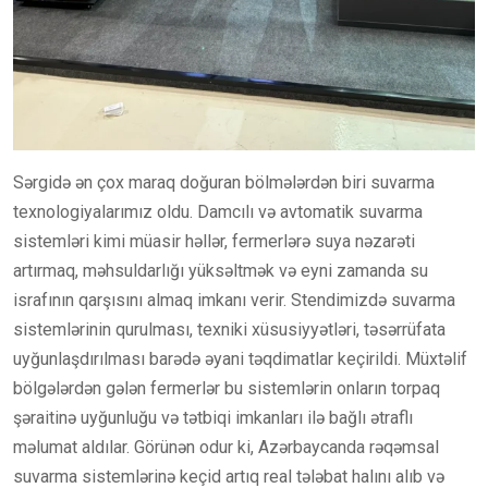
Sərgidə ən çox maraq doğuran bölmələrdən biri suvarma
texnologiyalarımız oldu. Damcılı və avtomatik suvarma
sistemləri kimi müasir həllər, fermerlərə suya nəzarəti
artırmaq, məhsuldarlığı yüksəltmək və eyni zamanda su
israfının qarşısını almaq imkanı verir. Stendimizdə suvarma
sistemlərinin qurulması, texniki xüsusiyyətləri, təsərrüfata
uyğunlaşdırılması barədə əyani təqdimatlar keçirildi. Müxtəlif
bölgələrdən gələn fermerlər bu sistemlərin onların torpaq
şəraitinə uyğunluğu və tətbiqi imkanları ilə bağlı ətraflı
məlumat aldılar. Görünən odur ki, Azərbaycanda rəqəmsal
suvarma sistemlərinə keçid artıq real tələbat halını alıb və