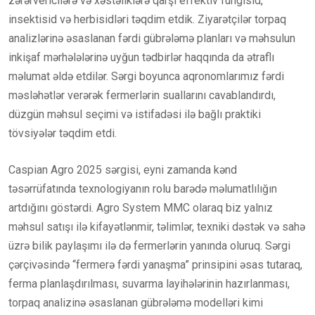
zərərvericilərə və xəstəliklərə qarşı effektiv fungisid,
insektisid və herbisidləri təqdim etdik. Ziyarətçilər torpaq
analizlərinə əsaslanan fərdi gübrələmə planları və məhsulun
inkişaf mərhələlərinə uyğun tədbirlər haqqında da ətraflı
məlumat əldə etdilər. Sərgi boyunca aqronomlarımız fərdi
məsləhətlər verərək fermerlərin suallarını cavablandırdı,
düzgün məhsul seçimi və istifadəsi ilə bağlı praktiki
tövsiyələr təqdim etdi.
Caspian Agro 2025 sərgisi, eyni zamanda kənd
təsərrüfatında texnologiyanın rolu barədə məlumatlılığın
artdığını göstərdi. Agro System MMC olaraq biz yalnız
məhsul satışı ilə kifayətlənmir, təlimlər, texniki dəstək və sahə
üzrə bilik paylaşımı ilə də fermerlərin yanında oluruq. Sərgi
çərçivəsində “fermerə fərdi yanaşma” prinsipini əsas tutaraq,
ferma planlaşdırılması, suvarma layihələrinin hazırlanması,
torpaq analizinə əsaslanan gübrələmə modelləri kimi