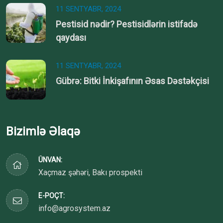
11 SENTYABR, 2024
Pestisid nədir? Pestisidlərin istifadə
qaydası
11 SENTYABR, 2024
Gübrə: Bitki İnkişafının Əsas Dəstəkçisi
Bizimlə Əlaqə
ÜNVAN:
Xaçmaz şəhəri, Bakı prospekti
E-POÇT:
info@agrosystem.az