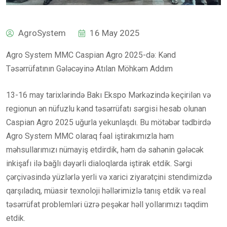
AgroSystem
16 May 2025
Agro System MMC Caspian Agro 2025-də: Kənd
Təsərrüfatının Gələcəyinə Atılan Möhkəm Addım
13-16 may tarixlərində Bakı Ekspo Mərkəzində keçirilən və
regionun ən nüfuzlu kənd təsərrüfatı sərgisi hesab olunan
Caspian Agro 2025 uğurla yekunlaşdı. Bu mötəbər tədbirdə
Agro System MMC olaraq fəal iştirakımızla həm
məhsullarımızı nümayiş etdirdik, həm də sahənin gələcək
inkişafı ilə bağlı dəyərli dialoqlarda iştirak etdik. Sərgi
çərçivəsində yüzlərlə yerli və xarici ziyarətçini stendimizdə
qarşıladıq, müasir texnoloji həllərimizlə tanış etdik və real
təsərrüfat problemləri üzrə peşəkar həll yollarımızı təqdim
etdik.