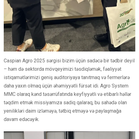
Caspian Agro 2025 sərgisi bizim üçün sadəcə bir tədbir deyil
– həm də sektorda mövqeyimizi təsdiqləmək, fəaliyyət
istiqamətlərimizi geniş auditoriyaya tanıtmaq və fermerlərə
daha yaxın olmaq üçün əhəmiyyətli fürsət idi. Agro System
MMC olaraq kənd təsərrüfatında keyfiyyətli və etibarlı həllər
təqdim etmək missiyamıza sadiq qalaraq, bu sahədə olan
yenilikləri daim izləməyə, tətbiq etməyə və paylaşmağa
davam edəcəyik.