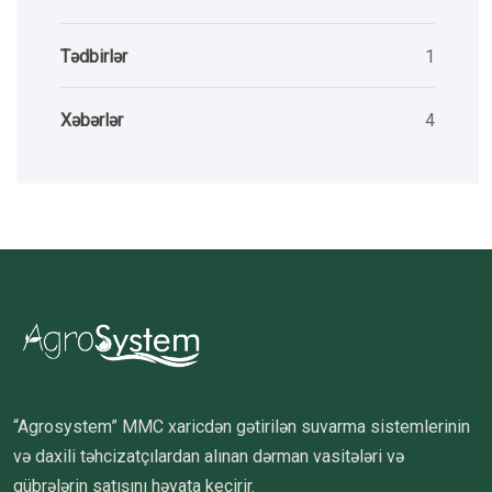
Tədbirlər
1
Xəbərlər
4
“Agrosystem” MMC xaricdən gətirilən suvarma sistemlerinin
və daxili təhcizatçılardan alınan dərman vasitələri və
gübrələrin satışını həyata keçirir.