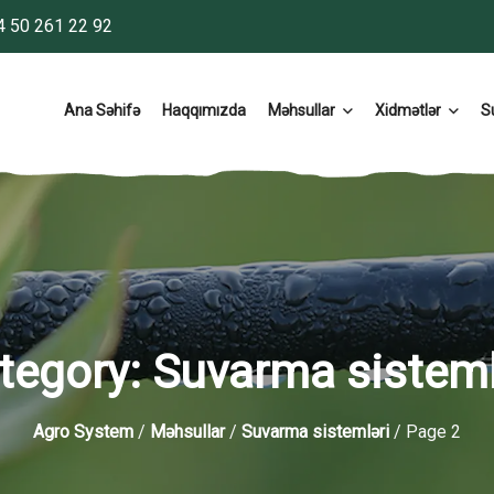
 50 261 22 92
Ana Səhifə
Haqqımızda
Məhsullar
Xidmətlər
S
tegory:
Suvarma sisteml
Agro System
/
Məhsullar
/
Suvarma sistemləri
/ Page 2