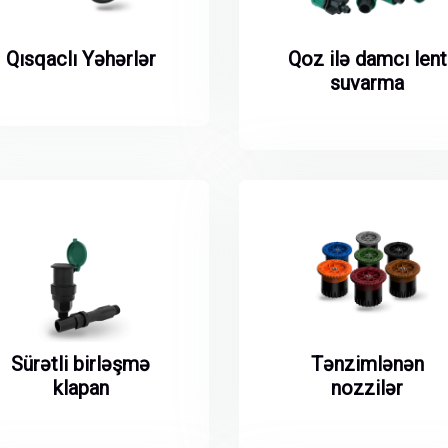
Qısqaclı Yəhərlər
Qoz ilə damcı lent
suvarma
Sürətli birləşmə
Tənzimlənən
klapan
nozzilər