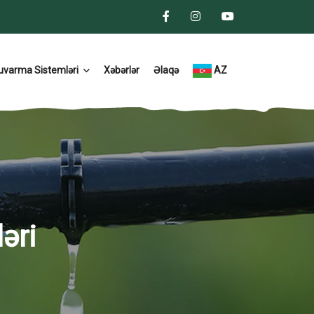
uvarma Sistemləri
Xəbərlər
Əlaqə
AZ
əri