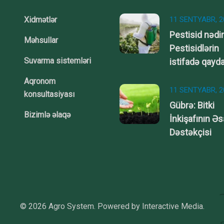
Xidmətlər
11 SENTYABR, 2
Pestisid nədi
Məhsullar
Pestisidlərin
Suvarma sistemləri
istifadə qayd
Aqronom
11 SENTYABR, 2
konsultasiyası
Gübrə: Bitki
Bizimlə əlaqə
İnkişafının Ə
Dəstəkçisi
© 2026 Agro System. Powered by Interactive Media.