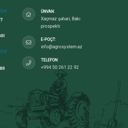
024
ÜNVAN:
Xaçmaz şəhəri, Bakı
r?
prospekti
ası
E-POÇT:
info@agrosystem.az
024
TELEFON:
+994 50 261 22 92
sas